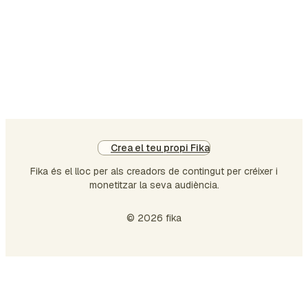
l'energia, em fa quedar enrere. I tot i
així, aquí estic, picant aquestes tecles
estúpides en una nota en blanc que
acabo d'obrir perquè hi ha una petita
part de mi que em …
Crea el teu propi Fika
Fika és el lloc per als creadors de contingut per créixer i
monetitzar la seva audiència.
© 2026 fika