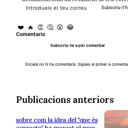
Subscriu-t'h
❤️
🔥
👏
🤔
😮
😂
Comentaris
Subscriu-te a per comentar
Encara no hi ha comentaris. Sigues el primer a comenta
Publicacions anteriors
sobre com la idea del "que és
correcte" ha marcat el meu