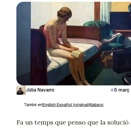
Júlia Navarro
5 març
També en
English
,
Español (original)
i
Italiano
Fa un temps que penso que la solució 