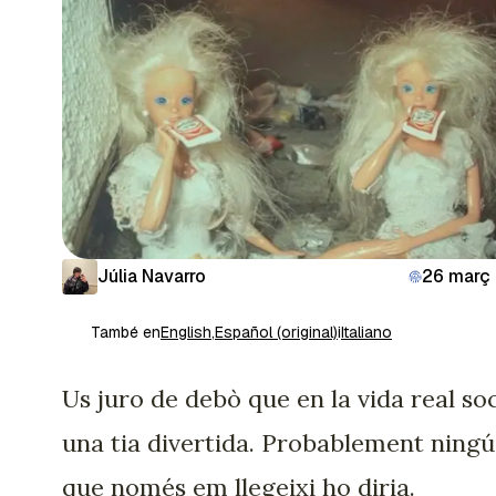
Júlia Navarro
26 març
També en
English
,
Español (original)
i
Italiano
Us juro de debò que en la vida real so
una tia divertida. Probablement ningú
que només em llegeixi ho diria.