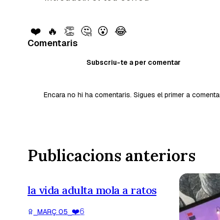
❤️
🔥
👏
🤔
😮
😂
Comentaris
Subscriu-te a per comentar
Encara no hi ha comentaris. Sigues el primer a comenta
Publicacions anteriors
la vida adulta mola a ratos
❤️
6
⎯
MARÇ 05
⎯