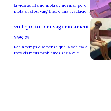
la vida adulta no mola de normal, però
mola a ratos. vaig tindre una revelació
fa unes setmanes. no sé com me va
acabar eixint al mòbil un vídeo d’un joc
vull que tot em vagi malament
de la switch: tiny bookshop. si me
coneixeu, entendreu per què la
MARÇ 05
necessitat de jugar va ser
Fa un temps que penso que la solució a
desproporcionada. me vaig quedar tota
tots els meus problemes seria que
despagà perquè no tenia la switch i no
empitjoressin. Prendre decisions és
podia jugar. de xicoteta mai vaig tindre
molt difícil, sobretot quan tot va més o
consoles. recorde jugar a alguns jo…
menys bé. Quan tot és tebi. Quan hi ha
alguna cosa dolenta però també moltes
coses bones. Quan és un compromís
fàcil d'acceptar. Quan res és increïble
però d'alguna manera tot funciona.
Malauradament. Tinc una feina amb 40
dies de vacances que em per…