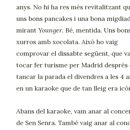
anys. No hi ha res més revitalitzant q
uns bons pancakes i una bona migdia
mirant
Younger
. Bé, mentida. Uns bon
xurros amb xocolata. Això ho vaig
comprovar el dissabte següent, que v
tocar fer turisme per Madrid després
tancar la parada el divendres a les 4 
en un karaoke que de tan lleig era icò
Abans del karaoke, vam anar al conce
de Sen Senra. També vaig anar al con