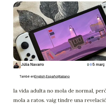
Júlia Navarro
5 març
També en
English
,
Español
i
Italiano
la vida adulta no mola de normal, per
mola a ratos. vaig tindre una revelació