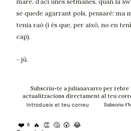
mare. d’ací unes setmanes, quan la sw
se quede agarrant pols, pensaré: ma 
tenia raó (i és que, per això, no en te
cap).
- jú.
Subscriu-te a julianavarro per rebre
actualitzacions directament al teu corr
Subscriu-t'h
❤️
🔥
👏
🤔
😮
😂
6